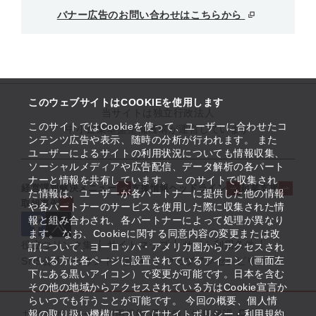
バナー広告のお問い合わせはこちらから
このウェブサイトはCOOKIEを使用します
当サイトは独立行政法人
このサイトではCookieを使って、ユーザーに合わせたコ
中小企業基盤整備機構が運営しています
ンテンツ広告や表示、随時の分析が行われます。 また
ユーザーによるサイトの利用状況についても情報収集、
ソーシャルメディアや広告配信、データ解析の各パート
ナーと情報を共有しています。 このサイトで収集され
経営課題解決メニュー
支援情報ヘッドライン
起業支援
た情報は、ユーザーが各パートナーに提供した他の情報
取組事例
や各パートナーのサービスを使用した際に収集された情
報と組み合わされ、各パートナーによって処理が異なり
ます。 なお、Cookieに関する同意内容の変更または改
役立つリンク集
サイトマップ
サイト利用条件
訂について、ヨーロッパ・アメリカ圏からアクセスされ
ている方は各ページに設置されているアイコン（画面左
SNS公式アカウント一覧
ウェブアクセシビリティ
下にある黒いアイコン）で変更が可能です。日本を含む
その他の地域からアクセスされている方はCookie宣言か
らいつでも行うことが可能です。 今回の概要、個人情
サイトポリシー・利用規約
報の取り扱い機構についてはサイトポリシー・利用規約
個人情報保護