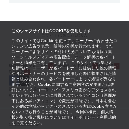
このウェブサイトはCOOKIEを使用します
当サイトは独立行政法人
このサイトではCookieを使って、ユーザーに合わせたコ
中小企業基盤整備機構が運営しています
ンテンツ広告や表示、随時の分析が行われます。 また
ユーザーによるサイトの利用状況についても情報収集、
ソーシャルメディアや広告配信、データ解析の各パート
ナーと情報を共有しています。 このサイトで収集され
経営課題解決メニュー
支援情報ヘッドライン
起業支援
た情報は、ユーザーが各パートナーに提供した他の情報
取組事例
や各パートナーのサービスを使用した際に収集された情
報と組み合わされ、各パートナーによって処理が異なり
ます。 なお、Cookieに関する同意内容の変更または改
役立つリンク集
サイトマップ
サイト利用条件
訂について、ヨーロッパ・アメリカ圏からアクセスされ
ている方は各ページに設置されているアイコン（画面左
SNS公式アカウント一覧
ウェブアクセシビリティ
下にある黒いアイコン）で変更が可能です。日本を含む
その他の地域からアクセスされている方はCookie宣言か
らいつでも行うことが可能です。 今回の概要、個人情
サイトポリシー・利用規約
報の取り扱い機構についてはサイトポリシー・利用規約
個人情報保護
をご覧ください。
中小機構とは