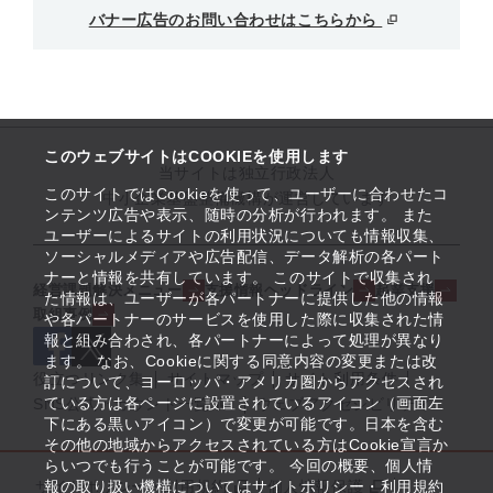
バナー広告のお問い合わせはこちらから
このウェブサイトはCOOKIEを使用します
当サイトは独立行政法人
このサイトではCookieを使って、ユーザーに合わせたコ
中小企業基盤整備機構が運営しています
ンテンツ広告や表示、随時の分析が行われます。 また
ユーザーによるサイトの利用状況についても情報収集、
ソーシャルメディアや広告配信、データ解析の各パート
ナーと情報を共有しています。 このサイトで収集され
経営課題解決メニュー
支援情報ヘッドライン
起業支援
た情報は、ユーザーが各パートナーに提供した他の情報
取組事例
や各パートナーのサービスを使用した際に収集された情
報と組み合わされ、各パートナーによって処理が異なり
ます。 なお、Cookieに関する同意内容の変更または改
役立つリンク集
サイトマップ
サイト利用条件
訂について、ヨーロッパ・アメリカ圏からアクセスされ
ている方は各ページに設置されているアイコン（画面左
SNS公式アカウント一覧
ウェブアクセシビリティ
下にある黒いアイコン）で変更が可能です。日本を含む
その他の地域からアクセスされている方はCookie宣言か
らいつでも行うことが可能です。 今回の概要、個人情
サイトポリシー・利用規約
報の取り扱い機構についてはサイトポリシー・利用規約
個人情報保護