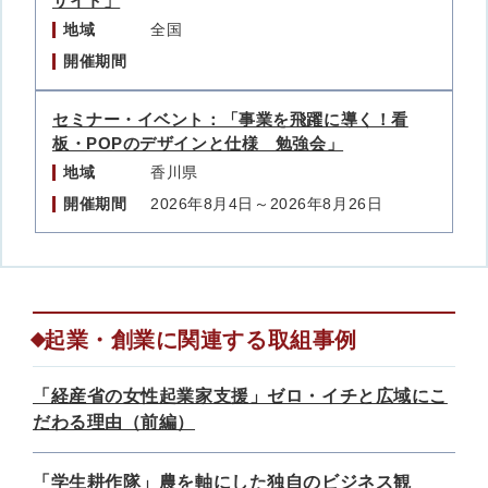
サイト」
地域
全国
開催期間
セミナー・イベント：「事業を飛躍に導く！看
板・POPのデザインと仕様 勉強会」
地域
香川県
開催期間
2026年8月4日～2026年8月26日
起業・創業に関連する取組事例
「経産省の女性起業家支援」ゼロ・イチと広域にこ
だわる理由（前編）
「学生耕作隊」農を軸にした独自のビジネス観