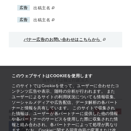
広告
出稿主名
広告
出稿主名
バナー広告のお問い合わせはこちらから
このウェブサイトはCOOKIEを使用します
当サイトは独立行政法人
このサイトではCookieを使って、ユーザーに合わせたコ
中小企業基盤整備機構が運営しています
ンテンツ広告や表示、随時の分析が行われます。 また
ユーザーによるサイトの利用状況についても情報収集、
ソーシャルメディアや広告配信、データ解析の各パート
ナーと情報を共有しています。 このサイトで収集され
経営課題解決メニュー
支援情報ヘッドライン
起業支援
た情報は、ユーザーが各パートナーに提供した他の情報
取組事例
や各パートナーのサービスを使用した際に収集された情
報と組み合わされ、各パートナーによって処理が異なり
ます。 なお、Cookieに関する同意内容の変更または改