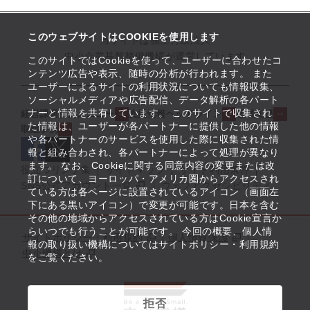
このウェブサイトはCOOKIEを使用します
当サイトは独立行政法人
中小企業基盤整備機構が運営しています
このサイトではCookieを使って、ユーザーに合わせたコ
ンテンツ広告や表示、随時の分析が行われます。 また
ユーザーによるサイトの利用状況についても情報収集、
ソーシャルメディアや広告配信、データ解析の各パート
ナーと情報を共有しています。 このサイトで収集され
経営課題解決メニュー
支援情報ヘッドライン
起業支援
た情報は、ユーザーが各パートナーに提供した他の情報
取組事例
や各パートナーのサービスを使用した際に収集された情
報と組み合わされ、各パートナーによって処理が異なり
ます。 なお、Cookieに関する同意内容の変更または改
役立つリンク集
サイトマップ
サイト利用条件
訂について、ヨーロッパ・アメリカ圏からアクセスされ
SNS公式アカウント一覧
ウェブアクセシビリティ
ている方は各ページに設置されているアイコン（画面左
下にある黒いアイコン）で変更が可能です。日本を含む
その他の地域からアクセスされている方はCookie宣言か
らいつでも行うことが可能です。 今回の概要、個人情
サイトポリシー・利用規約
個人情報保護
報の取り扱い機構についてはサイトポリシー・利用規約
中小機構とは
をご覧ください。
拒否