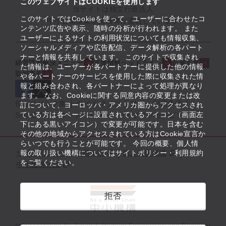
このウェブサイトはCOOKIEを使用します
当サイトは独立行政法人
このサイトではCookieを使って、ユーザーに合わせたコ
中小企業基盤整備機構が運営しています
ンテンツ広告や表示、随時の分析が行われます。 また
ユーザーによるサイトの利用状況についても情報収集、
ソーシャルメディアや広告配信、データ解析の各パート
ナーと情報を共有しています。 このサイトで収集され
経営課題解決メニュー
支援情報ヘッドライン
起業支援
た情報は、ユーザーが各パートナーに提供した他の情報
取組事例
や各パートナーのサービスを使用した際に収集された情
報と組み合わされ、各パートナーによって処理が異なり
ます。 なお、Cookieに関する同意内容の変更または改
役立つリンク集
サイトマップ
サイト利用条件
訂について、ヨーロッパ・アメリカ圏からアクセスされ
ている方は各ページに設置されているアイコン（画面左
SNS公式アカウント一覧
ウェブアクセシビリティ
下にある黒いアイコン）で変更が可能です。日本を含む
その他の地域からアクセスされている方はCookie宣言か
らいつでも行うことが可能です。 今回の概要、個人情
サイトポリシー・利用規約
報の取り扱い機構についてはサイトポリシー・利用規約
個人情報保護
をご覧ください。
中小機構とは
拒否