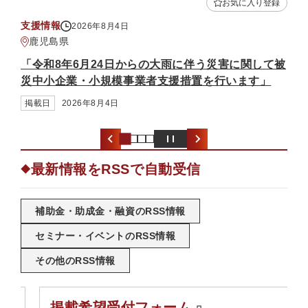
登録
お気に入り登録
補助金・助成金
2026年8月3日
熊本県
て被
「中小企業省力化投資補助金（一般型）（第7回公
」
募）」
掲載日
2026年8月3日
最新情報をRSSで自動受信
◆
補助金・助成金・融資のRSS情報
セミナー・イベントのRSS情報
その他のRSS情報
掲載希望受付フォーム