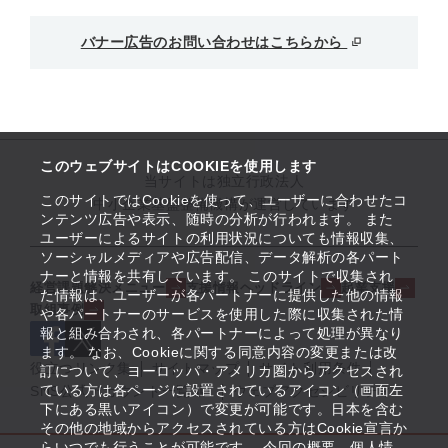
バナー広告のお問い合わせはこちらから
このウェブサイトはCOOKIEを使用します
当サイトは独立行政法人
このサイトではCookieを使って、ユーザーに合わせたコ
中小企業基盤整備機構が運営しています
ンテンツ広告や表示、随時の分析が行われます。 また
ユーザーによるサイトの利用状況についても情報収集、
ソーシャルメディアや広告配信、データ解析の各パート
ナーと情報を共有しています。 このサイトで収集され
経営課題解決メニュー
支援情報ヘッドライン
起業支援
た情報は、ユーザーが各パートナーに提供した他の情報
取組事例
や各パートナーのサービスを使用した際に収集された情
報と組み合わされ、各パートナーによって処理が異なり
ます。 なお、Cookieに関する同意内容の変更または改
役立つリンク集
サイトマップ
サイト利用条件
訂について、ヨーロッパ・アメリカ圏からアクセスされ
ている方は各ページに設置されているアイコン（画面左
SNS公式アカウント一覧
ウェブアクセシビリティ
下にある黒いアイコン）で変更が可能です。日本を含む
その他の地域からアクセスされている方はCookie宣言か
らいつでも行うことが可能です。 今回の概要、個人情