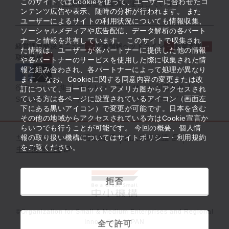
このサイトではCookieを使って、ユーザーに合わせたコ
中小企業基盤整備機構が運営しています
ンテンツ広告や表示、随時の分析が行われます。 また
ユーザーによるサイトの利用状況についても情報収集、
ソーシャルメディアや広告配信、データ解析の各パート
ナーと情報を共有しています。 このサイトで収集され
経営課題解決メニュー
支援情報ヘッドライン
起業支援
た情報は、ユーザーが各パートナーに提供した他の情報
取組事例
や各パートナーのサービスを使用した際に収集された情
報と組み合わされ、各パートナーによって処理が異なり
ます。 なお、Cookieに関する同意内容の変更または改
役立つリンク集
サイトマップ
サイト利用条件
訂について、ヨーロッパ・アメリカ圏からアクセスされ
ている方は各ページに設置されているアイコン（画面左
SNS公式アカウント一覧
ウェブアクセシビリティ
下にある黒いアイコン）で変更が可能です。日本を含む
その他の地域からアクセスされている方はCookie宣言か
らいつでも行うことが可能です。 今回の概要、個人情
サイトポリシー・利用規約
報の取り扱い機構についてはサイトポリシー・利用規約
個人情報保護
をご覧ください。
中小機構とは
拒否
©Organization for Small & Medium Enterprises and Regional
Innovation, JAPAN
全て許可