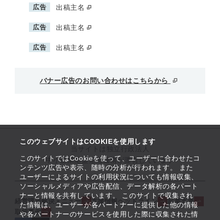
広告
出稿主名
広告
出稿主名
広告
出稿主名
バナー広告のお問い合わせはこちらから
このウェブサイトはCOOKIEを使用します
当サイトは独立行政法人
このサイトではCookieを使って、ユーザーに合わせたコ
中小企業基盤整備機構が運営しています
ンテンツ広告や表示、随時の分析が行われます。 また
ユーザーによるサイトの利用状況についても情報収集、
ソーシャルメディアや広告配信、データ解析の各パート
ナーと情報を共有しています。 このサイトで収集され
経営課題解決メニュー
支援情報ヘッドライン
起業支援
た情報は、ユーザーが各パートナーに提供した他の情報
取組事例
や各パートナーのサービスを使用した際に収集された情