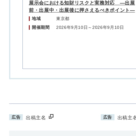
展示会における知財リスクと実務対応 ―出展
前・出展中・出展後に押さえるべきポイント―
地域
東京都
開催期間
2026年9月10日～2026年9月10日
広告
広告
出稿主名
出稿主