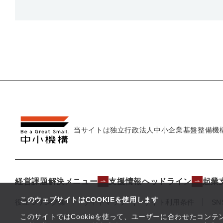
当サイトは独立行政法人
中小企業基盤整備機
経営課題解決メニュー
支援情報ヘッドライン
起業
このウェブサイトはCOOKIEを使用します
役立つリンク集
サイトマップ
サイト利用条件
S
このサイトではCookieを使って、ユーザーに合わせたコン