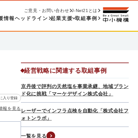
ご意見・お問い合わせ
J-Net21とは
援情報ヘッドライン
起業支援
取組事例
経営戦略に関連する取組事例
京丹後で評判の天然塩を事業承継、地域ブラン
ド化に挑戦「マーケデザイン株式会社」
に入り登録
情報を見る
レーザーでインフラ点検を自動化「株式会社フ
ォトンラボ」
一覧を見る