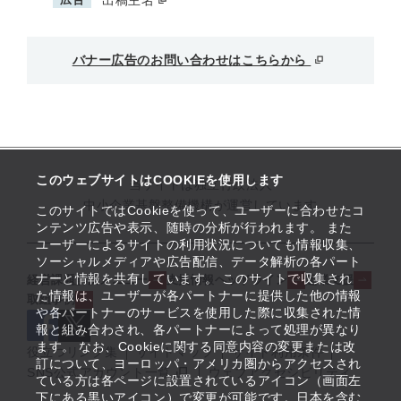
出稿主名
バナー広告のお問い合わせはこちらから
このウェブサイトはCOOKIEを使用します
当サイトは独立行政法人
中小企業基盤整備機構が運営しています
このサイトではCookieを使って、ユーザーに合わせたコ
ンテンツ広告や表示、随時の分析が行われます。 また
ユーザーによるサイトの利用状況についても情報収集、
ソーシャルメディアや広告配信、データ解析の各パート
ナーと情報を共有しています。 このサイトで収集され
経営課題解決メニュー
支援情報ヘッドライン
起業支援
た情報は、ユーザーが各パートナーに提供した他の情報
取組事例
や各パートナーのサービスを使用した際に収集された情
報と組み合わされ、各パートナーによって処理が異なり
ます。 なお、Cookieに関する同意内容の変更または改
役立つリンク集
サイトマップ
サイト利用条件
訂について、ヨーロッパ・アメリカ圏からアクセスされ
SNS公式アカウント一覧
ウェブアクセシビリティ
ている方は各ページに設置されているアイコン（画面左
下にある黒いアイコン）で変更が可能です。日本を含む