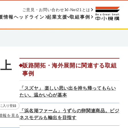
ご意見・お問い合わせ
J-Net21とは
援情報ヘッドライン
起業支援
取組事例
度上
販路開拓・海外展開に関連する取組
事例
「スズヤ」 楽しい思い出を持ち帰ってもらい
たい。温かい心が基本
に入り登録
「浜名湖ファーム」うずらの卵関連商品。ビジ
情報を見る
ネスモデルも輸出を目指す