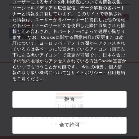
ユーザーによるサイトの利用状況についても情報収集、
ソーシャルメディアや広告配信、データ解析の各パート
ナーと情報を共有しています。 このサイトで収集され
経営課題解決メニュー
支援情報ヘッドライン
起業支援
た情報は、ユーザーが各パートナーに提供した他の情報
取組事例
や各パートナーのサービスを使用した際に収集された情
報と組み合わされ、各パートナーによって処理が異なり
ます。 なお、Cookieに関する同意内容の変更または改
役立つリンク集
サイトマップ
サイト利用条件
訂について、ヨーロッパ・アメリカ圏からアクセスされ
ている方は各ページに設置されているアイコン（画面左
SNS公式アカウント一覧
ウェブアクセシビリティ
下にある黒いアイコン）で変更が可能です。日本を含む
その他の地域からアクセスされている方はCookie宣言か
らいつでも行うことが可能です。 今回の概要、個人情
サイトポリシー・利用規約
報の取り扱い機構についてはサイトポリシー・利用規約
個人情報保護
をご覧ください。
中小機構とは
拒否
©Organization for Small & Medium Enterprises and Regional
Innovation, JAPAN
全て許可