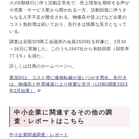
スの5類移行に伴う活動正常化で、売上増加を期待する声が
小売業・サービス業から聞かれる一方、活動回復に伴うさ
らなる人手不足が懸念される。物価高や賃上げなど企業の
コスト負担増は続いており、先行きは慎重な見方となって
いる。
調査は全国329商工会議所の会員2525社を対象に、2月10
～16日に実施した。このうち1947社から有効回答（回答率
77.1％）を得た。
詳しくは日商のホームページへ。
業況DIは、コスト増に価格転嫁が追いつかず悪化。先行き
は、物価高と外需減退により慎重な見方（LOBO調査2023
年2月結果）
中小企業に関連するその他の調
査・レポートはこちら
中小企業関連調査・レポート