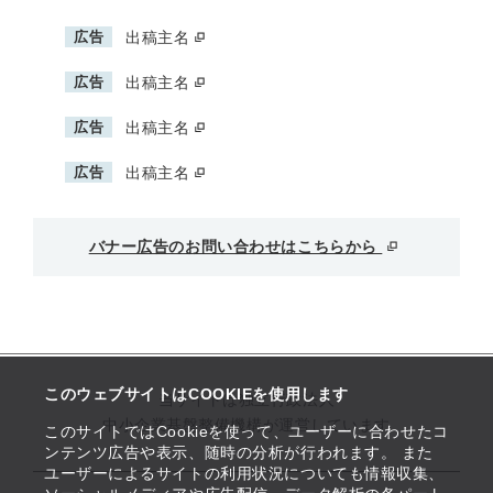
広告
出稿主名
広告
出稿主名
広告
出稿主名
広告
出稿主名
バナー広告のお問い合わせはこちらから
このウェブサイトはCOOKIEを使用します
当サイトは独立行政法人
中小企業基盤整備機構が運営しています
このサイトではCookieを使って、ユーザーに合わせたコ
ンテンツ広告や表示、随時の分析が行われます。 また
ユーザーによるサイトの利用状況についても情報収集、