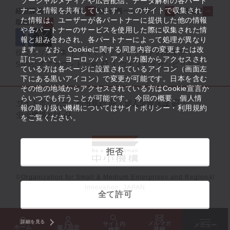
ソーシャルメディアや広告配信、データ解析の各パート
ナーと情報を共有しています。 このサイトで収集され
経営課題解決メニュー
支援情報ヘッドライン
起業支援
た情報は、ユーザーが各パートナーに提供した他の情報
取組事例
や各パートナーのサービスを使用した際に収集された情
報と組み合わされ、各パートナーによって処理が異なり
ます。 なお、Cookieに関する同意内容の変更または改
役立つリンク集
サイトマップ
サイト利用条件
訂について、ヨーロッパ・アメリカ圏からアクセスされ
SNS公式アカウント一覧
ウェブアクセシビリティ
ている方は各ページに設置されているアイコン（画面左
下にある黒いアイコン）で変更が可能です。日本を含む
その他の地域からアクセスされている方はCookie宣言か
らいつでも行うことが可能です。 今回の概要、個人情
サイトポリシー・利用規約
個人情報保護
報の取り扱い機構についてはサイトポリシー・利用規約
中小機構とは
をご覧ください。
拒否
©Organization for Small & Medium Enterprises and Regional
Innovation, JAPAN
全て許可
詳細を見る
メルマガ
サイト内
メニュー
ホーム
個人設定
登録
検索