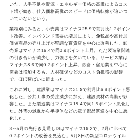
いた。人手不足や資源・エネルギー価格の高騰によるコス
ト増が続き、仕入価格高騰のスピードに価格転嫁が追いつ
いていないという。
業種別にみると、小売業はマイナス25.9で前月比1.2ポイン
ト改善。インバウンド需要の増加により、免税品や高付加
価値商品の売り上げが堅調な百貨店を中心に改善した。卸
売業はマイナス16.4で同0.9ポイント上昇。ただ製造業関連
の引き合いが減少し、力強さを欠いている。サービス業は
マイナス8.6で同0.2ポイント上昇。飲食・宿泊業を中心に
需要は増加するも、人材確保などのコスト負担増の影響
で、ほぼ横ばいに留まった。
これに対し、建設業はマイナス31.9で前月比6.8ポイント悪
化した。公共工事の受注減少に加え、建設資材の高騰が影
響した。また製造業はマイナス18.4で同1.5ポイント悪化し
た。外需の減退から半導体などの電子部品関連を中心に悪
化した。
3～5月の先行き見通しDIはマイナス19.2で、2月に比べて
0.2ポイントの改善を見込む。5月8日の新型コロナウイル