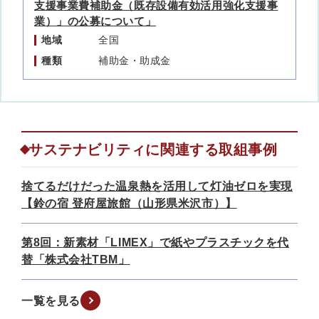
支援事業費補助金（既存設備有効活用強化支援事
業）」の公募について」
地域
全国
種類
補助金・助成金
サステナビリティに関連する取組事例
捨てるだけだった温泉熱を活用して灯油ゼロを実現
【鈴の宿 登府屋旅館（山形県米沢市）】
第8回：新素材「LIMEX」で紙やプラスチックを代
替「株式会社TBM」
一覧を見る