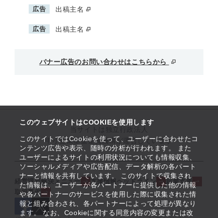
広告
出稿主名
広告
出稿主名
バナー広告のお問い合わせはこちらから
このウェブサイトはCOOKIEを使用します
当サイトは独立行政法人
このサイトではCookieを使って、ユーザーに合わせたコ
中小企業基盤整備機構が運営しています
ンテンツ広告や表示、随時の分析が行われます。 また
ユーザーによるサイトの利用状況についても情報収集、
ソーシャルメディアや広告配信、データ解析の各パート
ナーと情報を共有しています。 このサイトで収集され
経営課題解決メニュー
支援情報ヘッドライン
起業支援
た情報は、ユーザーが各パートナーに提供した他の情報
取組事例
や各パートナーのサービスを使用した際に収集された情
報と組み合わされ、各パートナーによって処理が異なり
ます。 なお、Cookieに関する同意内容の変更または改