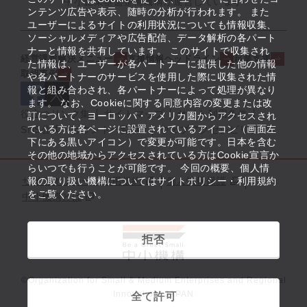
中小企業基盤整備機構が運営しています
ンテンツ広告や表示、随時の分析が行われます。 また
ユーザーによるサイトの利用状況についても情報収集、
ソーシャルメディアや広告配信、データ解析の各パート
ナーと情報を共有しています。 このサイトで収集され
経営課題解決メニュー
支援情報ヘッドライン
起業支援
た情報は、ユーザーが各パートナーに提供した他の情報
取組事例
や各パートナーのサービスを使用した際に収集された情
報と組み合わされ、各パートナーによって処理が異なり
ます。 なお、Cookieに関する同意内容の変更または改
役立つリンク集
サイトマップ
サイト利用条件
訂について、ヨーロッパ・アメリカ圏からアクセスされ
ている方は各ページに設置されているアイコン（画面左
SNS公式アカウント一覧
ウェブアクセシビリティ
下にある黒いアイコン）で変更が可能です。日本を含む
その他の地域からアクセスされている方はCookie宣言か
らいつでも行うことが可能です。 今回の概要、個人情
サイトポリシー・利用規約
報の取り扱い機構についてはサイトポリシー・利用規約
個人情報保護
をご覧ください。
中小機構とは
拒否
©Organization for Small & Medium Enterprises and Regional
Innovation, JAPAN
全て許可