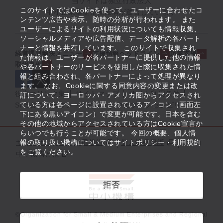
当サイトは独立行政法人
このサイトではCookieを使って、ユーザーに合わせたコ
中小企業基盤整備機構が運営しています
ンテンツ広告や表示、随時の分析が行われます。 また
ユーザーによるサイトの利用状況についても情報収集、
ソーシャルメディアや広告配信、データ解析の各パート
ナーと情報を共有しています。 このサイトで収集され
経営課題解決メニュー
支援情報ヘッドライン
起業支援
た情報は、ユーザーが各パートナーに提供した他の情報
取組事例
や各パートナーのサービスを使用した際に収集された情
報と組み合わされ、各パートナーによって処理が異なり
ます。 なお、Cookieに関する同意内容の変更または改
役立つリンク集
サイトマップ
サイト利用条件
訂について、ヨーロッパ・アメリカ圏からアクセスされ
ている方は各ページに設置されているアイコン（画面左
SNS公式アカウント一覧
ウェブアクセシビリティ
下にある黒いアイコン）で変更が可能です。日本を含む
その他の地域からアクセスされている方はCookie宣言か
らいつでも行うことが可能です。 今回の概要、個人情
サイトポリシー・利用規約
報の取り扱い機構についてはサイトポリシー・利用規約
個人情報保護
をご覧ください。
中小機構とは
拒否
©Organization for Small & Medium Enterprises and Regional