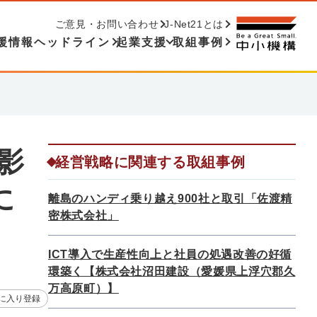
ご意見・お問い合わせ
J-Net21とは
援情報ヘッドライン
起業支援
取組事例
影
経営戦略に関連する取組事例
に
離島のハンディ乗り越え900社と取引「佐渡精
密株式会社」
ICT導入で生産性向上と社員の処遇改善の好循
環築く【株式会社沼田建設（愛媛県上浮穴郡久
万高原町）】
に入り登録