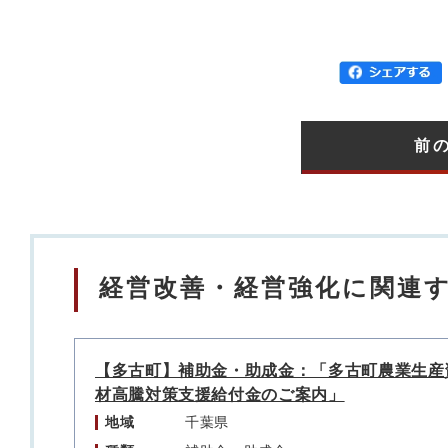
前
経営改善・経営強化に関連
【多古町】補助金・助成金：「多古町農業生産
材高騰対策支援給付金のご案内」
地域
千葉県