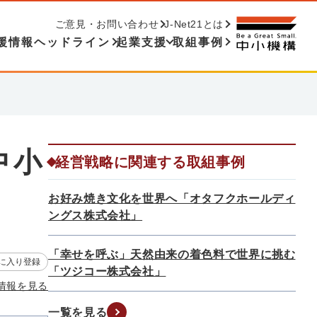
ご意見・お問い合わせ
J-Net21とは
援情報ヘッドライン
起業支援
取組事例
中小
経営戦略に関連する取組事例
お好み焼き文化を世界へ「オタフクホールディ
ングス株式会社」
「幸せを呼ぶ」天然由来の着色料で世界に挑む
に入り登録
「ツジコー株式会社」
情報を見る
一覧を見る