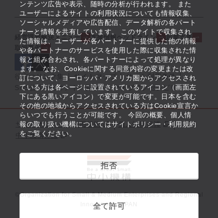
ンテンツ広告や表示、随時の分析が行われます。 また
ユーザーによるサイトの利用状況についても情報収集、
ソーシャルメディアや広告配信、データ解析の各パート
ナーと情報を共有しています。 このサイトで収集され
経営課題解決メニュー
支援情報ヘッドライン
起業支援
た情報は、ユーザーが各パートナーに提供した他の情報
取組事例
や各パートナーのサービスを使用した際に収集された情
報と組み合わされ、各パートナーによって処理が異なり
ます。 なお、Cookieに関する同意内容の変更または改
役立つリンク集
サイトマップ
サイト利用条件
訂について、ヨーロッパ・アメリカ圏からアクセスされ
ている方は各ページに設置されているアイコン（画面左
SNS公式アカウント一覧
ウェブアクセシビリティ
下にある黒いアイコン）で変更が可能です。日本を含む
その他の地域からアクセスされている方はCookie宣言か
らいつでも行うことが可能です。 今回の概要、個人情
サイトポリシー・利用規約
報の取り扱い機構についてはサイトポリシー・利用規約
個人情報保護
をご覧ください。
中小機構とは
拒否
©Organization for Small & Medium Enterprises and Regional
Innovation, JAPAN
全て許可