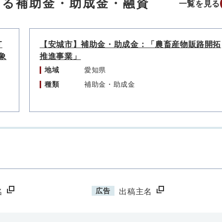
する補助金・助成金・融資
一覧を見る
T
【安城市】補助金・助成金：「農畜産物販路開拓
象
推進事業」
地域
愛知県
種類
補助金・助成金
広告
名
出稿主名