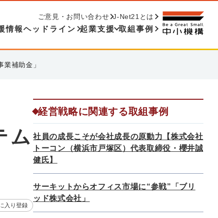
ご意見・お問い合わせ
J-Net21とは
援情報ヘッドライン
起業支援
取組事例
事業補助金」
度
経営戦略に関連する取組事例
テム
社員の成長こそが会社成長の原動力【株式会社
トーコン（横浜市戸塚区）代表取締役・櫻井誠
健氏】
サーキットからオフィス市場に“参戦”「ブリ
ッド株式会社」
に入り登録