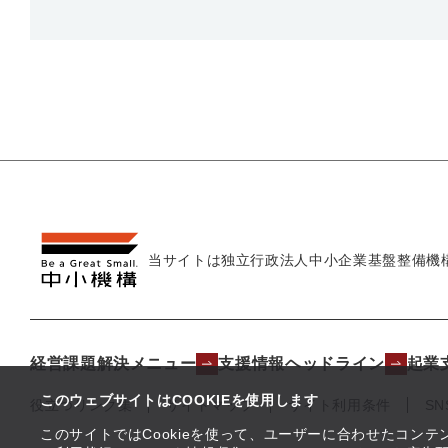
当サイトは独立行政法人
中小企業基盤整備機
経営課題解決メニュー
支援情報ヘッドライン
起業
このウェブサイトはCOOKIEを使用します
役立つリンク集
サイトマップ
サイト利用条件
S
このサイトではCookieを使って、ユーザーに合わせたコン