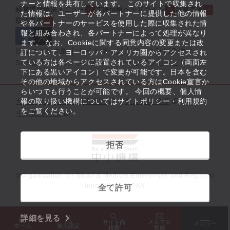
ナーと情報を共有しています。 このサイトで収集され
経営課題解決メニュー
支援情報ヘッドライン
起業支援
た情報は、ユーザーが各パートナーに提供した他の情報
取組事例
や各パートナーのサービスを使用した際に収集された情
報と組み合わされ、各パートナーによって処理が異なり
ます。 なお、Cookieに関する同意内容の変更または改
役立つリンク集
サイトマップ
サイト利用条件
訂について、ヨーロッパ・アメリカ圏からアクセスされ
ている方は各ページに設置されているアイコン（画面左
SNS公式アカウント一覧
ウェブアクセシビリティ
下にある黒いアイコン）で変更が可能です。日本を含む
その他の地域からアクセスされている方はCookie宣言か
らいつでも行うことが可能です。 今回の概要、個人情
サイトポリシー・利用規約
報の取り扱い機構についてはサイトポリシー・利用規約
個人情報保護
をご覧ください。
中小機構とは
拒否
©Organization for Small & Medium Enterprises and Regional
Innovation, JAPAN
全て許可
詳細を見る
メルマガ
サイト内
メニュー
ホーム
個人設定
登録
検索