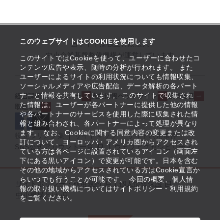
このウェブサイトはCOOKIEを使用します
当サイトは独立行政法人
中小企業基盤整備機構が運営しています
このサイトではCookieを使って、ユーザーに合わせたコ
ンテンツ広告や表示、随時の分析が行われます。 また
ユーザーによるサイトの利用状況についても情報収集、
ソーシャルメディアや広告配信、データ解析の各パート
ナーと情報を共有しています。 このサイトで収集され
経営課題解決メニュー
支援情報ヘッドライン
起業支援
た情報は、ユーザーが各パートナーに提供した他の情報
取組事例
や各パートナーのサービスを使用した際に収集された情
報と組み合わされ、各パートナーによって処理が異なり
ます。 なお、Cookieに関する同意内容の変更または改
役立つリンク集
サイトマップ
サイト利用条件
訂について、ヨーロッパ・アメリカ圏からアクセスされ
SNS公式アカウント一覧
ウェブアクセシビリティ
ている方は各ページに設置されているアイコン（画面左
下にある黒いアイコン）で変更が可能です。日本を含む
その他の地域からアクセスされている方はCookie宣言か
らいつでも行うことが可能です。 今回の概要、個人情
サイトポリシー・利用規約
個人情報保護
報の取り扱い機構についてはサイトポリシー・利用規約
中小機構とは
をご覧ください。