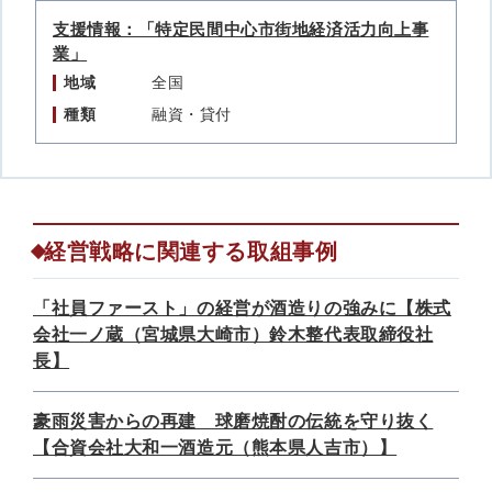
支援情報：「特定民間中心市街地経済活力向上事
業」
地域
全国
種類
融資・貸付
経営戦略に関連する取組事例
「社員ファースト」の経営が酒造りの強みに【株式
会社一ノ蔵（宮城県大崎市）鈴木整代表取締役社
長】
豪雨災害からの再建 球磨焼酎の伝統を守り抜く
【合資会社大和一酒造元（熊本県人吉市）】