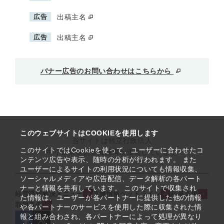
広告
出稿主名
広告
出稿主名
バナー広告のお問い合わせはこちらから
このウェブサイトはCOOKIEを使用します
当サイトは独立行政法人
このサイトではCookieを使って、ユーザーに合わせたコ
中小企業基盤整備機構が運営しています
ンテンツ広告や表示、随時の分析が行われます。 また
ユーザーによるサイトの利用状況についても情報収集、
ソーシャルメディアや広告配信、データ解析の各パート
ナーと情報を共有しています。 このサイトで収集され
経営課題解決メニュー
支援情報ヘッドライン
起業支援
た情報は、ユーザーが各パートナーに提供した他の情報
取組事例
や各パートナーのサービスを使用した際に収集された情
報と組み合わされ、各パートナーによって処理が異なり