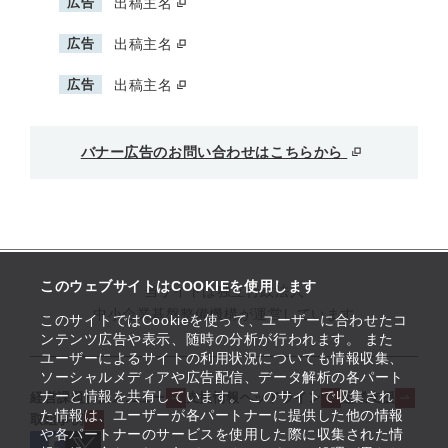
広告
出稿主名
広告
出稿主名
広告
出稿主名
バナー広告のお問い合わせはこちらから
このウェブサイトはCOOKIEを使用します
当サイトは独立行政法人
中小企業基盤整備機構が運営しています
このサイトではCookieを使って、ユーザーに合わせたコ
ンテンツ広告や表示、随時の分析が行われます。 また
ユーザーによるサイトの利用状況についても情報収集、
ソーシャルメディアや広告配信、データ解析の各パート
ナーと情報を共有しています。 このサイトで収集され
経営課題解決メニュー
支援情報ヘッドライン
起業支援
た情報は、ユーザーが各パートナーに提供した他の情報
取組事例
や各パートナーのサービスを使用した際に収集された情