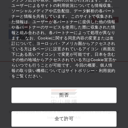
ンテンツ広告や表示、随時の分析が行われます。 また
ユーザーによるサイトの利用状況についても情報収集、
ソーシャルメディアや広告配信、データ解析の各パート
ナーと情報を共有しています。 このサイトで収集され
経営課題解決メニュー
支援情報ヘッドライン
起業支援
た情報は、ユーザーが各パートナーに提供した他の情報
取組事例
や各パートナーのサービスを使用した際に収集された情
報と組み合わされ、各パートナーによって処理が異なり
ます。 なお、Cookieに関する同意内容の変更または改
役立つリンク集
サイトマップ
サイト利用条件
訂について、ヨーロッパ・アメリカ圏からアクセスされ
ている方は各ページに設置されているアイコン（画面左
SNS公式アカウント一覧
ウェブアクセシビリティ
下にある黒いアイコン）で変更が可能です。日本を含む
その他の地域からアクセスされている方はCookie宣言か
らいつでも行うことが可能です。 今回の概要、個人情
サイトポリシー・利用規約
報の取り扱い機構についてはサイトポリシー・利用規約
個人情報保護
をご覧ください。
中小機構とは
拒否
©Organization for Small & Medium Enterprises and Regional
Innovation, JAPAN
全て許可