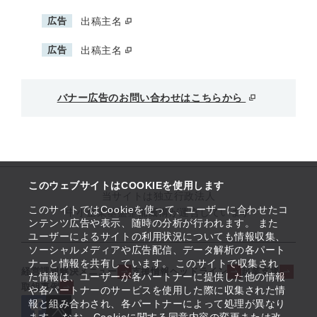
広告
出稿主名
広告
出稿主名
バナー広告のお問い合わせはこちらから
このウェブサイトはCOOKIEを使用します
当サイトは独立行政法人
このサイトではCookieを使って、ユーザーに合わせたコ
中小企業基盤整備機構が運営しています
ンテンツ広告や表示、随時の分析が行われます。 また
ユーザーによるサイトの利用状況についても情報収集、
ソーシャルメディアや広告配信、データ解析の各パート
ナーと情報を共有しています。 このサイトで収集され
経営課題解決メニュー
支援情報ヘッドライン
起業支援
た情報は、ユーザーが各パートナーに提供した他の情報
取組事例
や各パートナーのサービスを使用した際に収集された情
報と組み合わされ、各パートナーによって処理が異なり