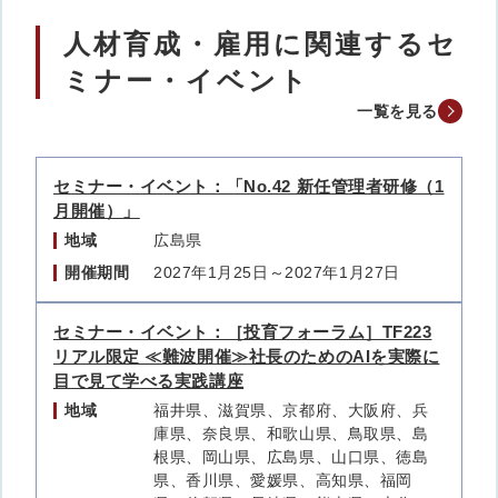
人材育成・雇用に関連するセ
ミナー・イベント
一覧を見る
セミナー・イベント：「No.42 新任管理者研修（1
月開催）」
地域
広島県
開催期間
2027年1月25日～2027年1月27日
セミナー・イベント：［投育フォーラム］TF223
リアル限定 ≪難波開催≫社長のためのAIを実際に
目で見て学べる実践講座
地域
福井県、滋賀県、京都府、大阪府、兵
庫県、奈良県、和歌山県、鳥取県、島
根県、岡山県、広島県、山口県、徳島
県、香川県、愛媛県、高知県、福岡