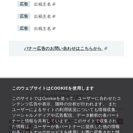
広告
出稿主名
広告
出稿主名
広告
出稿主名
バナー広告のお問い合わせはこちらから
このウェブサイトはCOOKIEを使用します
当サイトは独立行政法人
中小企業基盤整備機構が運営しています
このサイトではCookieを使って、ユーザーに合わせたコ
ンテンツ広告や表示、随時の分析が行われます。 また
ユーザーによるサイトの利用状況についても情報収集、
ソーシャルメディアや広告配信、データ解析の各パート
ナーと情報を共有しています。 このサイトで収集され
経営課題解決メニュー
支援情報ヘッドライン
起業支援
た情報は、ユーザーが各パートナーに提供した他の情報
取組事例
や各パートナーのサービスを使用した際に収集された情