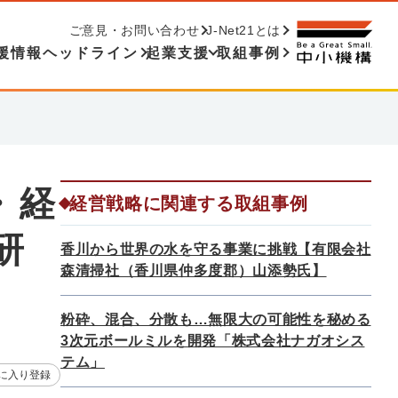
ご意見・お問い合わせ
J-Net21とは
援情報ヘッドライン
起業支援
取組事例
・経
経営戦略に関連する取組事例
研
香川から世界の水を守る事業に挑戦【有限会社
森清掃社（香川県仲多度郡）山添勢氏】
粉砕、混合、分散も…無限大の可能性を秘める
3次元ボールミルを開発「株式会社ナガオシス
テム」
に入り登録