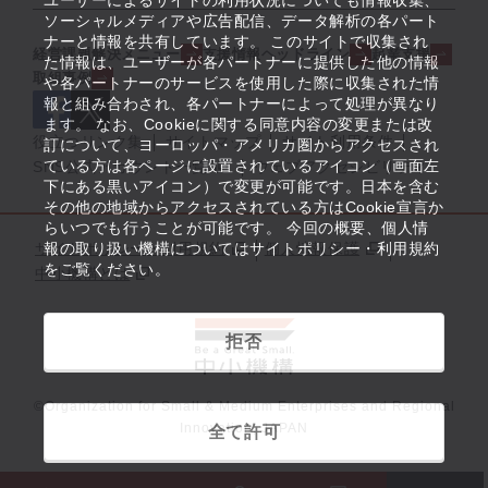
ユーザーによるサイトの利用状況についても情報収集、
ソーシャルメディアや広告配信、データ解析の各パート
ナーと情報を共有しています。 このサイトで収集され
経営課題解決メニュー
支援情報ヘッドライン
起業支援
た情報は、ユーザーが各パートナーに提供した他の情報
取組事例
や各パートナーのサービスを使用した際に収集された情
報と組み合わされ、各パートナーによって処理が異なり
ます。 なお、Cookieに関する同意内容の変更または改
役立つリンク集
サイトマップ
サイト利用条件
訂について、ヨーロッパ・アメリカ圏からアクセスされ
ている方は各ページに設置されているアイコン（画面左
SNS公式アカウント一覧
ウェブアクセシビリティ
下にある黒いアイコン）で変更が可能です。日本を含む
その他の地域からアクセスされている方はCookie宣言か
らいつでも行うことが可能です。 今回の概要、個人情
サイトポリシー・利用規約
報の取り扱い機構についてはサイトポリシー・利用規約
個人情報保護
をご覧ください。
中小機構とは
拒否
©Organization for Small & Medium Enterprises and Regional
Innovation, JAPAN
全て許可