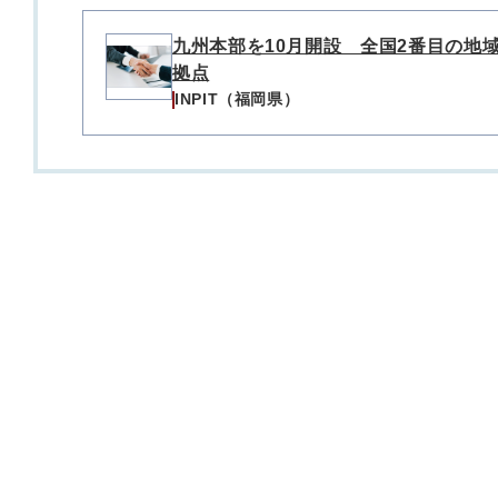
九州本部を10月開設 全国2番目の地
拠点
INPIT（福岡県）