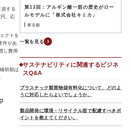
第13回：アルギン酸一筋の歴史がロー
に資する
ルモデルに「株式会社キミカ」
億円。応
東京都
ェクトを
一覧を見る
要件があ
増し費用
サステナビリティに関連するビジネ
補助額は
スQ&A
。
プラスチック製買物袋有料化について、どのよ
うに対応したらよいでしょうか。
製品開発に環境・リサイクル面で配慮すべきポ
イントを教えてください。