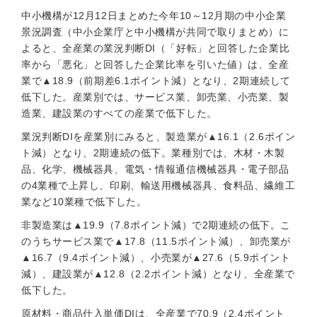
中小機構が12月12日まとめた今年10～12月期の中小企業
景況調査（中小企業庁と中小機構が共同で取りまとめ）に
よると、全産業の業況判断DI（「好転」と回答した企業比
率から「悪化」と回答した企業比率を引いた値）は、全産
業で▲18.9（前期差6.1ポイント減）となり、2期連続して
低下した。産業別では、サービス業、卸売業、小売業、製
造業、建設業のすべての産業で低下した。
業況判断DIを産業別にみると、製造業が▲16.1（2.6ポイン
ト減）となり、2期連続の低下。業種別では、木材・木製
品、化学、機械器具、電気・情報通信機械器具・電子部品
の4業種で上昇し、印刷、輸送用機械器具、食料品、繊維工
業など10業種で低下した。
非製造業は▲19.9（7.8ポイント減）で2期連続の低下。こ
のうちサービス業で▲17.8（11.5ポイント減）、卸売業が
▲16.7（9.4ポイント減）、小売業が▲27.6（5.9ポイント
減）、建設業が▲12.8（2.2ポイント減）となり、全産業で
低下した。
原材料・商品仕入単価DIは、全産業で70.9（2.4ポイント