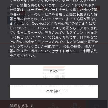
ソーシャルメディアや広告配信、データ解析の各パート
ナーと情報を共有しています。 このサイトで収集され
経営課題解決メニュー
支援情報ヘッドライン
起業支援
た情報は、ユーザーが各パートナーに提供した他の情報
取組事例
や各パートナーのサービスを使用した際に収集された情
報と組み合わされ、各パートナーによって処理が異なり
ます。 なお、Cookieに関する同意内容の変更または改
役立つリンク集
サイトマップ
サイト利用条件
訂について、ヨーロッパ・アメリカ圏からアクセスされ
ている方は各ページに設置されているアイコン（画面左
SNS公式アカウント一覧
ウェブアクセシビリティ
下にある黒いアイコン）で変更が可能です。日本を含む
その他の地域からアクセスされている方はCookie宣言か
らいつでも行うことが可能です。 今回の概要、個人情
サイトポリシー・利用規約
報の取り扱い機構についてはサイトポリシー・利用規約
個人情報保護
をご覧ください。
中小機構とは
拒否
©Organization for Small & Medium Enterprises and Regional
Innovation, JAPAN
全て許可
詳細を見る
メルマガ
サイト内