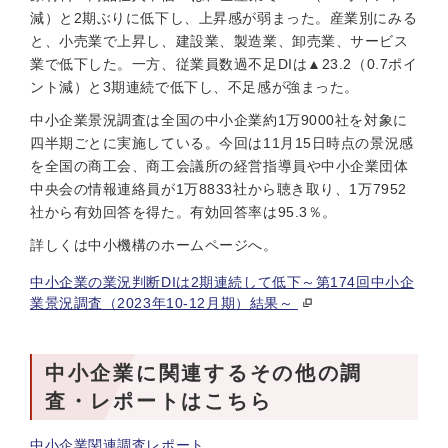
減）と2期ぶりに低下し、上昇感が弱まった。産業別にみる
と、小売業で上昇し、建設業、製造業、卸売業、サービス
業で低下した。一方、従業員数過不足DIは▲23.2（0.7ポイ
ント減）と3期連続で低下し、不足感が強まった。
中小企業景況調査は全国の中小企業約1万9000社を対象に
四半期ごとに実施している。今回は11月15日時点の景況感
を全国の商工会、商工会議所の経営指導員や中小企業団体
中央会の情報連絡員が1万8833社から聴き取り、1万7952
社から有効回答を得た。有効回答率は95.3％。
詳しくは中小機構のホームページへ。
中小企業の業況判断DIは2期連続して低下～第174回中小企
業景況調査（2023年10‐12月期）結果～
中小企業に関連するその他の調
査・レポートはこちら
中小企業関連調査レポート