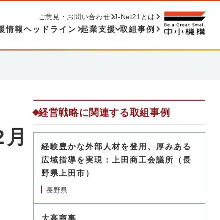
ご意見・お問い合わせ
J-Net21とは
援情報ヘッドライン
起業支援
取組事例
経営戦略に関連する取組事例
2月
経験豊かな外部人材を登用、厚みある
広域指導を実現：上田商工会議所（長
野県上田市）
長野県
大高商事