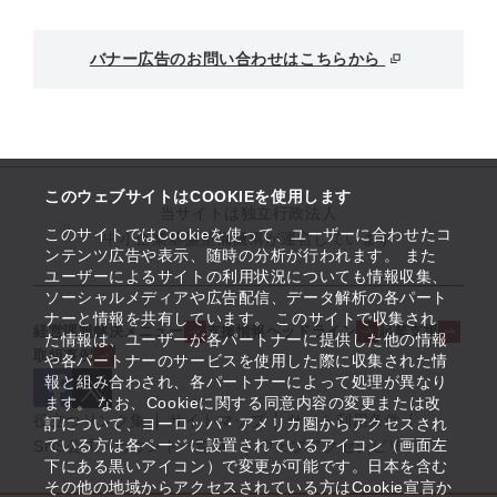
バナー広告のお問い合わせはこちらから
このウェブサイトはCOOKIEを使用します
当サイトは独立行政法人
このサイトではCookieを使って、ユーザーに合わせたコ
中小企業基盤整備機構が運営しています
ンテンツ広告や表示、随時の分析が行われます。 また
ユーザーによるサイトの利用状況についても情報収集、
ソーシャルメディアや広告配信、データ解析の各パート
ナーと情報を共有しています。 このサイトで収集され
経営課題解決メニュー
支援情報ヘッドライン
起業支援
た情報は、ユーザーが各パートナーに提供した他の情報
取組事例
や各パートナーのサービスを使用した際に収集された情
報と組み合わされ、各パートナーによって処理が異なり
ます。 なお、Cookieに関する同意内容の変更または改
役立つリンク集
サイトマップ
サイト利用条件
訂について、ヨーロッパ・アメリカ圏からアクセスされ
ている方は各ページに設置されているアイコン（画面左
SNS公式アカウント一覧
ウェブアクセシビリティ
下にある黒いアイコン）で変更が可能です。日本を含む
その他の地域からアクセスされている方はCookie宣言か