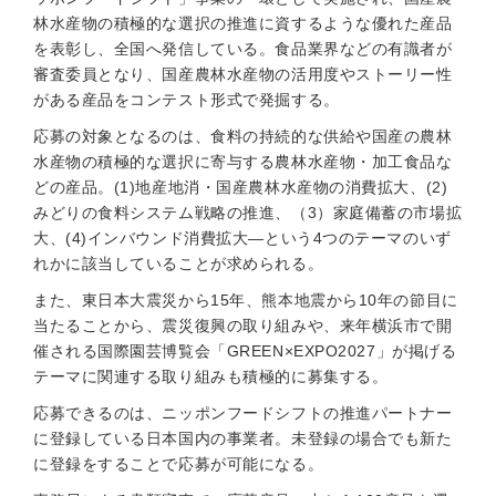
林水産物の積極的な選択の推進に資するような優れた産品
を表彰し、全国へ発信している。食品業界などの有識者が
審査委員となり、国産農林水産物の活用度やストーリー性
がある産品をコンテスト形式で発掘する。
応募の対象となるのは、食料の持続的な供給や国産の農林
水産物の積極的な選択に寄与する農林水産物・加工食品な
どの産品。(1)地産地消・国産農林水産物の消費拡大、(2)
みどりの食料システム戦略の推進、（3）家庭備蓄の市場拡
大、(4)インバウンド消費拡大—という4つのテーマのいず
れかに該当していることが求められる。
また、東日本大震災から15年、熊本地震から10年の節目に
当たることから、震災復興の取り組みや、来年横浜市で開
催される国際園芸博覧会「GREEN×EXPO2027」が掲げる
テーマに関連する取り組みも積極的に募集する。
応募できるのは、ニッポンフードシフトの推進パートナー
に登録している日本国内の事業者。未登録の場合でも新た
に登録をすることで応募が可能になる。