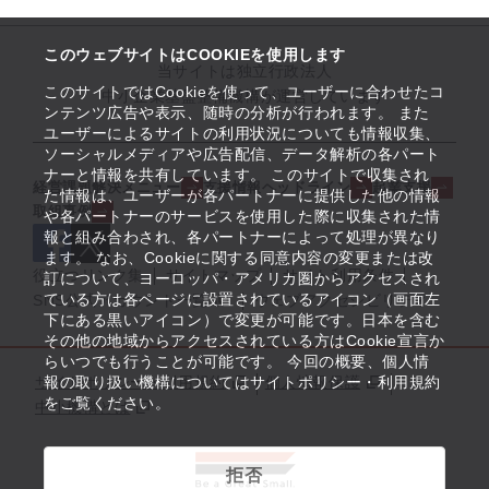
このウェブサイトはCOOKIEを使用します
当サイトは独立行政法人
このサイトではCookieを使って、ユーザーに合わせたコ
中小企業基盤整備機構が運営しています
ンテンツ広告や表示、随時の分析が行われます。 また
ユーザーによるサイトの利用状況についても情報収集、
ソーシャルメディアや広告配信、データ解析の各パート
ナーと情報を共有しています。 このサイトで収集され
経営課題解決メニュー
支援情報ヘッドライン
起業支援
た情報は、ユーザーが各パートナーに提供した他の情報
取組事例
や各パートナーのサービスを使用した際に収集された情
報と組み合わされ、各パートナーによって処理が異なり
ます。 なお、Cookieに関する同意内容の変更または改
役立つリンク集
サイトマップ
サイト利用条件
訂について、ヨーロッパ・アメリカ圏からアクセスされ
ている方は各ページに設置されているアイコン（画面左
SNS公式アカウント一覧
ウェブアクセシビリティ
下にある黒いアイコン）で変更が可能です。日本を含む
その他の地域からアクセスされている方はCookie宣言か
らいつでも行うことが可能です。 今回の概要、個人情
サイトポリシー・利用規約
報の取り扱い機構についてはサイトポリシー・利用規約
個人情報保護
をご覧ください。
中小機構とは
拒否