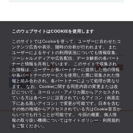
このウェブサイトはCOOKIEを使用します
当サイトは独立行政法人
このサイトではCookieを使って、ユーザーに合わせたコ
中小企業基盤整備機構が運営しています
ンテンツ広告や表示、随時の分析が行われます。 また
ユーザーによるサイトの利用状況についても情報収集、
ソーシャルメディアや広告配信、データ解析の各パート
ナーと情報を共有しています。 このサイトで収集され
経営課題解決メニュー
支援情報ヘッドライン
起業支援
た情報は、ユーザーが各パートナーに提供した他の情報
取組事例
や各パートナーのサービスを使用した際に収集された情
報と組み合わされ、各パートナーによって処理が異なり
ます。 なお、Cookieに関する同意内容の変更または改
役立つリンク集
サイトマップ
サイト利用条件
訂について、ヨーロッパ・アメリカ圏からアクセスされ
ている方は各ページに設置されているアイコン（画面左
SNS公式アカウント一覧
ウェブアクセシビリティ
下にある黒いアイコン）で変更が可能です。日本を含む
その他の地域からアクセスされている方はCookie宣言か
らいつでも行うことが可能です。 今回の概要、個人情
サイトポリシー・利用規約
報の取り扱い機構についてはサイトポリシー・利用規約
個人情報保護
をご覧ください。
中小機構とは