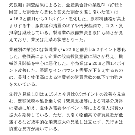
気観測）調査結果によると、全産業合計の業況DI（好転と
回答した割合から悪化と答えた割合を差し引いた値）は
▲16.3と前月から0.1ポイント悪化した。原材料価格が高止
まりする中、激変緩和措置の終了や円安基調で、コスト負
担増は継続している。製造業の設備投資意欲にも弱さが見
えており、業況は足踏み状態となった。
業種別の業況DIは製造業が▲22.8と前月比5.2ポイント悪化
した。物価高により企業の設備投資意欲に弱さが見え、機
械器具関係を中心に悪化した。小売業は▲20.8と同1.4ポイ
ント改善した。堅調なインバウンド需要が下支えするもの
の、長引く物価高による消費者の購買意欲の低下で力強さ
を欠いている。
先行き見通しDIは▲15.4と今月比0.9ポイントの改善を見込
む。定額減税や酷暑乗り切り緊急支援等による可処分所得
の増加に加え、夏休み需要やイベント等による個人消費の
拡大を期待している。ただ、長引く物価高で購買意欲が低
迷するなど抜本的な消費拡大の見通しは立たず、先行きは
慎重な見方が続いている。