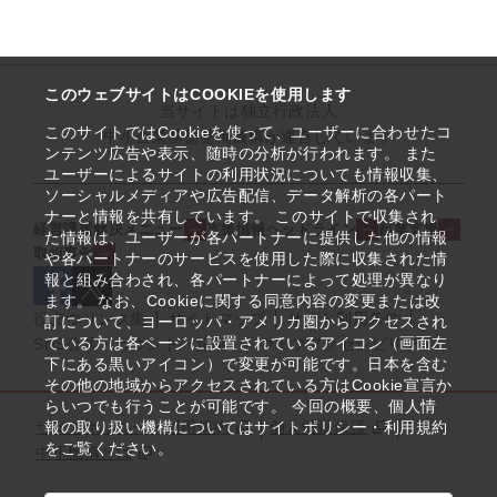
このウェブサイトはCOOKIEを使用します
当サイトは独立行政法人
このサイトではCookieを使って、ユーザーに合わせたコ
中小企業基盤整備機構が運営しています
ンテンツ広告や表示、随時の分析が行われます。 また
ユーザーによるサイトの利用状況についても情報収集、
ソーシャルメディアや広告配信、データ解析の各パート
ナーと情報を共有しています。 このサイトで収集され
経営課題解決メニュー
支援情報ヘッドライン
起業支援
た情報は、ユーザーが各パートナーに提供した他の情報
取組事例
や各パートナーのサービスを使用した際に収集された情
報と組み合わされ、各パートナーによって処理が異なり
ます。 なお、Cookieに関する同意内容の変更または改
役立つリンク集
サイトマップ
サイト利用条件
訂について、ヨーロッパ・アメリカ圏からアクセスされ
ている方は各ページに設置されているアイコン（画面左
SNS公式アカウント一覧
ウェブアクセシビリティ
下にある黒いアイコン）で変更が可能です。日本を含む
その他の地域からアクセスされている方はCookie宣言か
らいつでも行うことが可能です。 今回の概要、個人情
サイトポリシー・利用規約
報の取り扱い機構についてはサイトポリシー・利用規約
個人情報保護
をご覧ください。
中小機構とは