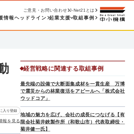
ご意見・お問い合わせ
J-Net21とは
援情報ヘッドライン
起業支援
取組事例
動
経営戦略に関連する取組事例
最先端の設備で大断面集成材を一貫生産 万博
で震災からの林業復活をアピールへ「株式会社
ウッドコア」
に入り登録
地域の魅力を広げ、会社の成長につなげる【有
情報を見る
限会社菊井鋏製作所（和歌山市）代表取締役・
菊井健一氏】