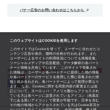
バナー広告のお問い合わせはこちらから
このウェブサイトはCOOKIEを使用します
当サイトは独立行政法人
このサイトではCookieを使って、ユーザーに合わせたコ
中小企業基盤整備機構が運営しています
ンテンツ広告や表示、随時の分析が行われます。 また
ユーザーによるサイトの利用状況についても情報収集、
ソーシャルメディアや広告配信、データ解析の各パート
ナーと情報を共有しています。 このサイトで収集され
経営課題解決メニュー
支援情報ヘッドライン
起業支援
た情報は、ユーザーが各パートナーに提供した他の情報
取組事例
や各パートナーのサービスを使用した際に収集された情
報と組み合わされ、各パートナーによって処理が異なり
ます。 なお、Cookieに関する同意内容の変更または改
役立つリンク集
サイトマップ
サイト利用条件
訂について、ヨーロッパ・アメリカ圏からアクセスされ
ている方は各ページに設置されているアイコン（画面左
SNS公式アカウント一覧
ウェブアクセシビリティ
下にある黒いアイコン）で変更が可能です。日本を含む
その他の地域からアクセスされている方はCookie宣言か
らいつでも行うことが可能です。 今回の概要、個人情