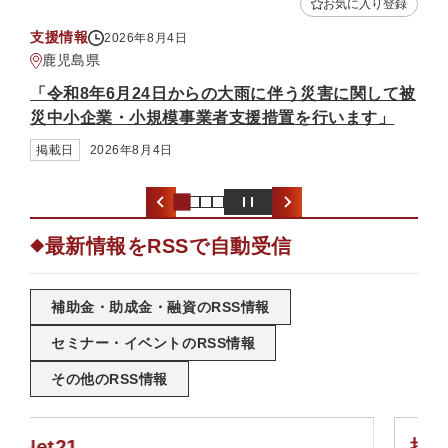
お気に入り登録
補助金・助成金
026年8月4日
2
熊本県
6月24日からの大雨に伴う災害に関して被
「中小企業省力化
・小規模事業者支援措置を行います」
募）」
6年8月4日
掲載日
2026年8月
最新情報をRSSで自動受信
◆
補助金・助成金・融資のRSS情報
セミナー・イベントのRSS情報
その他のRSS情報
掲載希望受付フォーム