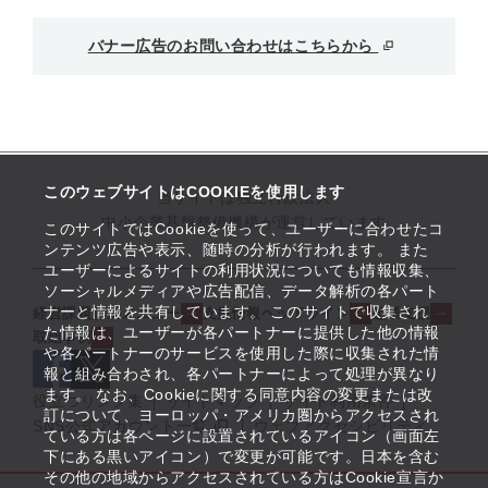
バナー広告のお問い合わせはこちらから
このウェブサイトはCOOKIEを使用します
当サイトは独立行政法人
中小企業基盤整備機構が運営しています
このサイトではCookieを使って、ユーザーに合わせたコ
ンテンツ広告や表示、随時の分析が行われます。 また
ユーザーによるサイトの利用状況についても情報収集、
ソーシャルメディアや広告配信、データ解析の各パート
ナーと情報を共有しています。 このサイトで収集され
経営課題解決メニュー
支援情報ヘッドライン
起業支援
た情報は、ユーザーが各パートナーに提供した他の情報
取組事例
や各パートナーのサービスを使用した際に収集された情
報と組み合わされ、各パートナーによって処理が異なり
ます。 なお、Cookieに関する同意内容の変更または改
役立つリンク集
サイトマップ
サイト利用条件
訂について、ヨーロッパ・アメリカ圏からアクセスされ
SNS公式アカウント一覧
ウェブアクセシビリティ
ている方は各ページに設置されているアイコン（画面左
下にある黒いアイコン）で変更が可能です。日本を含む
その他の地域からアクセスされている方はCookie宣言か