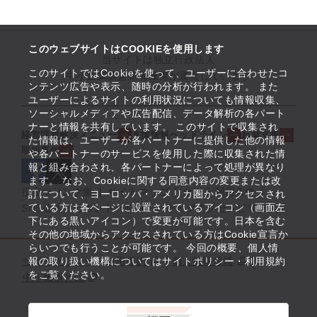
このウェブサイトはCOOKIEを使用します
当サイトは独立行政法人
このサイトではCookieを使って、ユーザーに合わせたコ
中小企業基盤整備機構が運営しています
ンテンツ広告や表示、随時の分析が行われます。 また
ユーザーによるサイトの利用状況についても情報収集、
ソーシャルメディアや広告配信、データ解析の各パート
ナーと情報を共有しています。 このサイトで収集され
経営課題解決メニュー
支援情報ヘッドライン
起業支援
た情報は、ユーザーが各パートナーに提供した他の情報
取組事例
や各パートナーのサービスを使用した際に収集された情
報と組み合わされ、各パートナーによって処理が異なり
ます。 なお、Cookieに関する同意内容の変更または改
役立つリンク集
サイトマップ
サイト利用条件
訂について、ヨーロッパ・アメリカ圏からアクセスされ
ている方は各ページに設置されているアイコン（画面左
SNS公式アカウント一覧
ウェブアクセシビリティ
下にある黒いアイコン）で変更が可能です。日本を含む
その他の地域からアクセスされている方はCookie宣言か
らいつでも行うことが可能です。 今回の概要、個人情
サイトポリシー・利用規約
報の取り扱い機構についてはサイトポリシー・利用規約
個人情報保護
をご覧ください。
中小機構とは