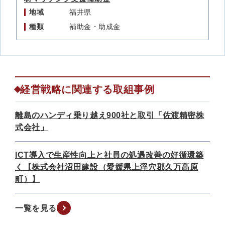
地域
福井県
種類
補助金・助成金
経営戦略に関連する取組事例
離島のハンディ乗り越え900社と取引「佐渡精密株
式会社」
ICT導入で生産性向上と社員の処遇改善の好循環築
く【株式会社沼田建設（愛媛県上浮穴郡久万高原
町）】
一覧を見る