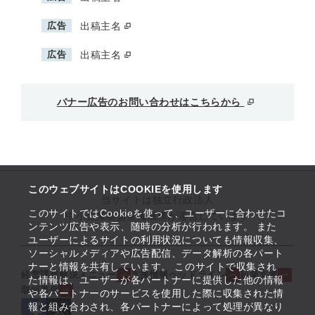
広告
出稿主名
広告
出稿主名
バナー広告のお問い合わせはこちらから
このウェブサイトはCOOKIEを使用します
当サイトは独立行政法人
このサイトではCookieを使って、ユーザーに合わせたコ
中小企業基盤整備機構が運営しています
ンテンツ広告や表示、随時の分析が行われます。 また
ユーザーによるサイトの利用状況についても情報収集、
ソーシャルメディアや広告配信、データ解析の各パート
ナーと情報を共有しています。 このサイトで収集され
経営課題解決メニュー
支援情報ヘッドライン
起業支援
た情報は、ユーザーが各パートナーに提供した他の情報
取組事例
や各パートナーのサービスを使用した際に収集された情
報と組み合わされ、各パートナーによって処理が異なり