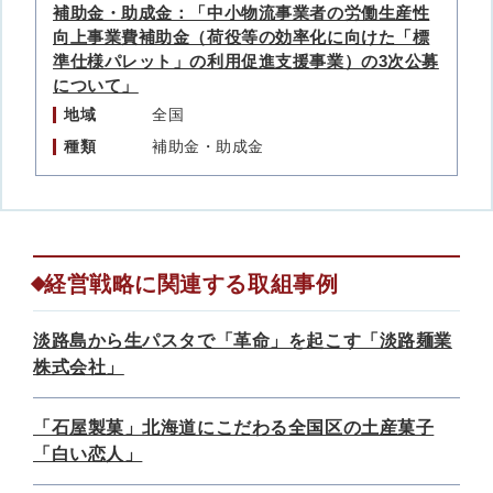
補助金・助成金：「中小物流事業者の労働生産性
向上事業費補助金（荷役等の効率化に向けた「標
準仕様パレット」の利用促進支援事業）の3次公募
について」
地域
全国
種類
補助金・助成金
経営戦略に関連する取組事例
淡路島から生パスタで「革命」を起こす「淡路麺業
株式会社」
「石屋製菓」北海道にこだわる全国区の土産菓子
「白い恋人」