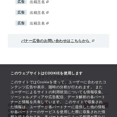
広告
出稿主名
広告
出稿主名
広告
出稿主名
バナー広告のお問い合わせはこちらから
このウェブサイトはCOOKIEを使用します
当サイトは独立行政法人
このサイトではCookieを使って、ユーザーに合わせたコ
中小企業基盤整備機構が運営しています
ンテンツ広告や表示、随時の分析が行われます。 また
ユーザーによるサイトの利用状況についても情報収集、
ソーシャルメディアや広告配信、データ解析の各パート
ナーと情報を共有しています。 このサイトで収集され
経営課題解決メニュー
支援情報ヘッドライン
起業支援
た情報は、ユーザーが各パートナーに提供した他の情報
取組事例
や各パートナーのサービスを使用した際に収集された情
報と組み合わされ、各パートナーによって処理が異なり