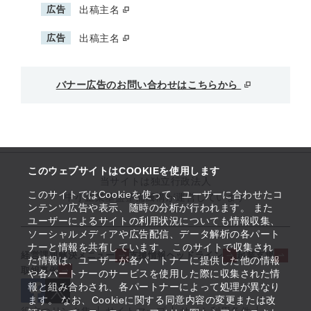
広告
出稿主名
広告
出稿主名
バナー広告のお問い合わせはこちらから
このウェブサイトはCOOKIEを使用します
当サイトは独立行政法人
このサイトではCookieを使って、ユーザーに合わせたコ
中小企業基盤整備機構が運営しています
ンテンツ広告や表示、随時の分析が行われます。 また
ユーザーによるサイトの利用状況についても情報収集、
ソーシャルメディアや広告配信、データ解析の各パート
ナーと情報を共有しています。 このサイトで収集され
経営課題解決メニュー
支援情報ヘッドライン
起業支援
た情報は、ユーザーが各パートナーに提供した他の情報
取組事例
や各パートナーのサービスを使用した際に収集された情
報と組み合わされ、各パートナーによって処理が異なり
ます。 なお、Cookieに関する同意内容の変更または改