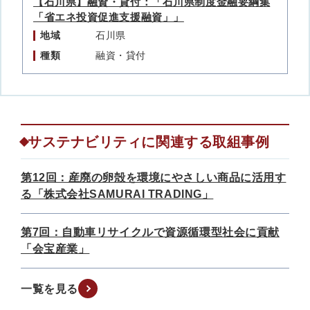
【石川県】融資・貸付：「石川県制度金融要綱集
「省エネ投資促進支援融資」」
地域
石川県
種類
融資・貸付
サステナビリティに関連する取組事例
第12回：産廃の卵殻を環境にやさしい商品に活用す
る「株式会社SAMURAI TRADING」
第7回：自動車リサイクルで資源循環型社会に貢献
「会宝産業」
一覧を見る