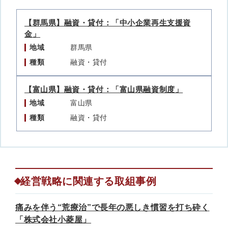
【群馬県】融資・貸付：「中小企業再生支援資
金」
地域
群馬県
種類
融資・貸付
【富山県】融資・貸付：「富山県融資制度」
地域
富山県
種類
融資・貸付
経営戦略に関連する取組事例
痛みを伴う“荒療治”で長年の悪しき慣習を打ち砕く
「株式会社小菱屋」