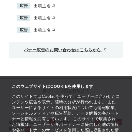
広告
出稿主名
広告
出稿主名
広告
出稿主名
バナー広告のお問い合わせはこちらから
このウェブサイトはCOOKIEを使用します
当サイトは独立行政法人
このサイトではCookieを使って、ユーザーに合わせたコ
中小企業基盤整備機構が運営しています
ンテンツ広告や表示、随時の分析が行われます。 また
ユーザーによるサイトの利用状況についても情報収集、
ソーシャルメディアや広告配信、データ解析の各パート
ナーと情報を共有しています。 このサイトで収集され
経営課題解決メニュー
支援情報ヘッドライン
起業支援
た情報は、ユーザーが各パートナーに提供した他の情報
取組事例
や各パートナーのサービスを使用した際に収集された情