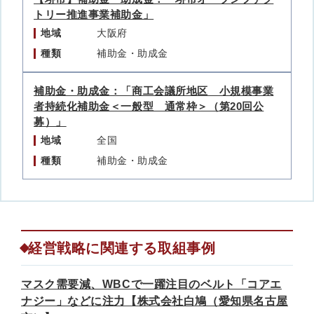
トリー推進事業補助金」
地域
大阪府
種類
補助金・助成金
補助金・助成金：「商工会議所地区 小規模事業
者持続化補助金＜一般型 通常枠＞（第20回公
募）」
地域
全国
種類
補助金・助成金
経営戦略に関連する取組事例
マスク需要減、WBCで一躍注目のベルト「コアエ
ナジー」などに注力【株式会社白鳩（愛知県名古屋