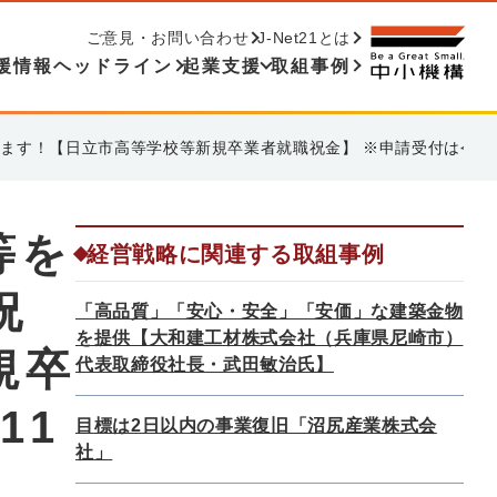
ご意見・お問い合わせ
J-Net21とは
援情報ヘッドライン
起業支援
取組事例
す！【日立市高等学校等新規卒業者就職祝金】 ※申請受付は令和8
等を
経営戦略に関連する取組事例
祝
「高品質」「安心・安全」「安価」な建築金物
を提供【大和建工材株式会社（兵庫県尼崎市）
規卒
代表取締役社長・武田敏治氏】
11
目標は2日以内の事業復旧「沼尻産業株式会
社」