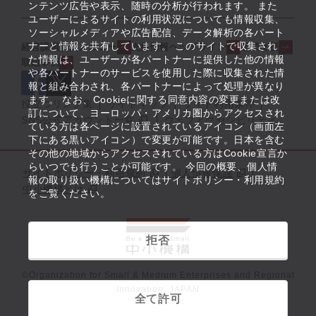
ンテンツ広告や表示、随時の分析が行われます。 また
ユーザーによるサイトの利用状況についても情報収集、
ソーシャルメディアや広告配信、データ解析の各パート
ナーと情報を共有しています。 このサイトで収集され
経営課題解決メニュー
支援情報ヘッドライン
起業支援
た情報は、ユーザーが各パートナーに提供した他の情報
取組事例
や各パートナーのサービスを使用した際に収集された情
報と組み合わされ、各パートナーによって処理が異なり
ます。 なお、Cookieに関する同意内容の変更または改
役立つリンク集
サイトマップ
サイト利用条件
訂について、ヨーロッパ・アメリカ圏からアクセスされ
SNS公式アカウント一覧
ウェブアクセシビリティ
ている方は各ページに設置されているアイコン（画面左
下にある黒いアイコン）で変更が可能です。日本を含む
その他の地域からアクセスされている方はCookie宣言か
らいつでも行うことが可能です。 今回の概要、個人情
サイトポリシー・利用規約
個人情報保護
報の取り扱い機構についてはサイトポリシー・利用規約
中小機構とは
をご覧ください。
拒否
©Organization for Small & Medium Enterprises and Regional
Innovation, JAPAN
全て許可