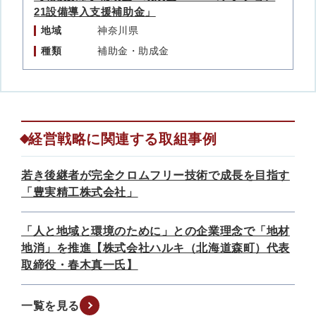
21設備導入支援補助金」
地域
神奈川県
種類
補助金・助成金
経営戦略に関連する取組事例
若き後継者が完全クロムフリー技術で成長を目指す
「豊実精工株式会社」
「人と地域と環境のために」との企業理念で「地材
地消」を推進【株式会社ハルキ（北海道森町）代表
取締役・春木真一氏】
一覧を見る