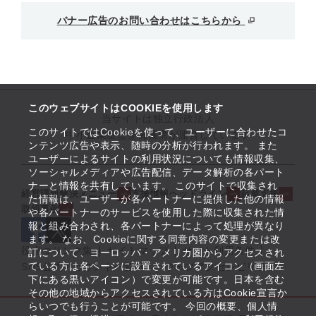
バナー広告のお問い合わせはこちらから
このウェブサイトはCOOKIEを使用します
当サイトは独立行政法人
このサイトではCookieを使って、ユーザーに合わせたコ
中小企業基盤整備機構が運営しています
ンテンツ広告や表示、随時の分析が行われます。 また
ユーザーによるサイトの利用状況についても情報収集、
ソーシャルメディアや広告配信、データ解析の各パート
ナーと情報を共有しています。 このサイトで収集され
経営課題解決メニュー
支援情報ヘッドライン
起業支援
た情報は、ユーザーが各パートナーに提供した他の情報
取組事例
や各パートナーのサービスを使用した際に収集された情
報と組み合わされ、各パートナーによって処理が異なり
ます。 なお、Cookieに関する同意内容の変更または改
役立つリンク集
サイトマップ
サイト利用条件
訂について、ヨーロッパ・アメリカ圏からアクセスされ
ている方は各ページに設置されているアイコン（画面左
SNS公式アカウント一覧
ウェブアクセシビリティ
下にある黒いアイコン）で変更が可能です。日本を含む
その他の地域からアクセスされている方はCookie宣言か
らいつでも行うことが可能です。 今回の概要、個人情